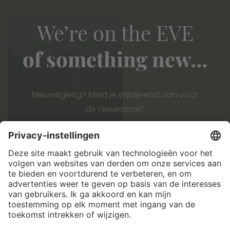
We’re on the EVE
of something new…
Nieuwsgierig? Meld je vrijblijvend aan voor
de
nieuwsbrief.
AANMELDEN