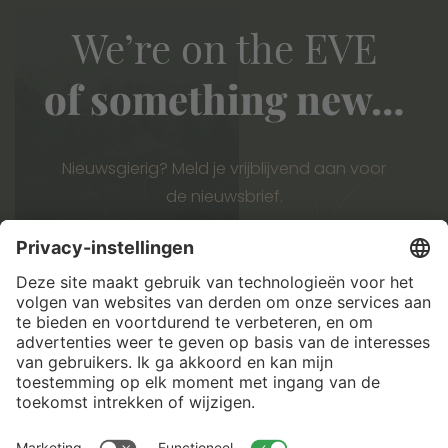
We’re on the EVE
of something new…
Nieuwsgierig? Meld je vrijblijvend aan voor
de
nieuwsbrief.
AANMELDEN