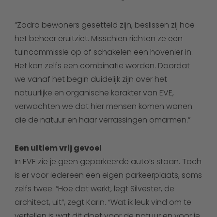
“Zodra bewoners gesetteld zijn, beslissen zij hoe
het beheer eruitziet. Misschien richten ze een
tuincommissie op of schakelen een hovenier in.
Het kan zelfs een combinatie worden. Doordat
we vanaf het begin duidelijk zijn over het
natuurlijke en organische karakter van EVE,
verwachten we dat hier mensen komen wonen
die de natuur en haar verrassingen omarmen.”
Een ultiem vrij gevoel
In EVE zie je geen geparkeerde auto’s staan. Toch
is er voor iedereen een eigen parkeerplaats, soms
zelfs twee. “Hoe dat werkt, legt Silvester, de
architect, uit”, zegt Karin. “Wat ik leuk vind om te
vertellen is wat dit doet voor de natuur en voor je