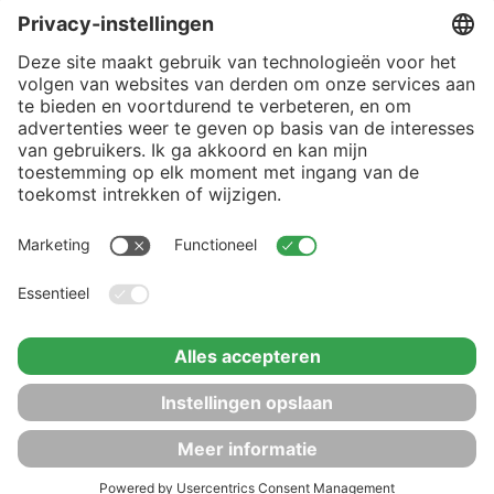
AANMELDEN
©
2026
| EVE is een ontwikkeling van:
Privacyverklaring
Ontwerp en realisatie:
Disclaimer
Nuvastgoed